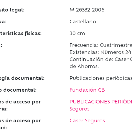
ito legal:
M 26332-2006
ua:
Castellano
erísticas físicas:
30 cm
:
Frecuencia: Cuatrimestra
Existencias: Números 24 (
Continuación de: Caser C
de Ahorros.
ogía documental:
Publicaciones periódica
o documental:
Fundación CB
s de acceso por
PUBLICACIONES PERIÓD
ia:
Seguros
s de acceso por
Caser Seguros
ad: