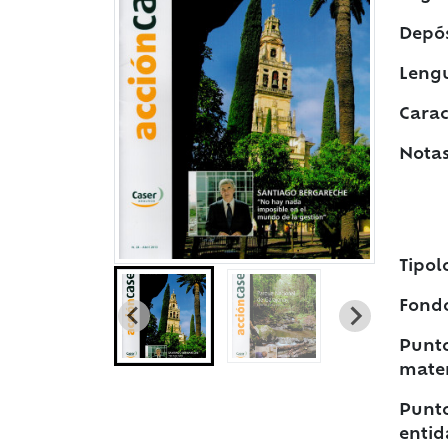
Depós
Leng
Caract
Notas
Tipol
Fond
Punto
mater
Punto
entid