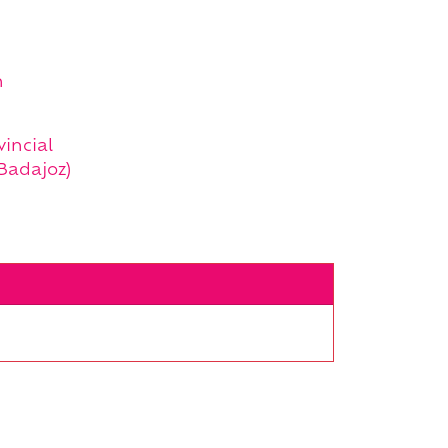
n
incial
Badajoz)