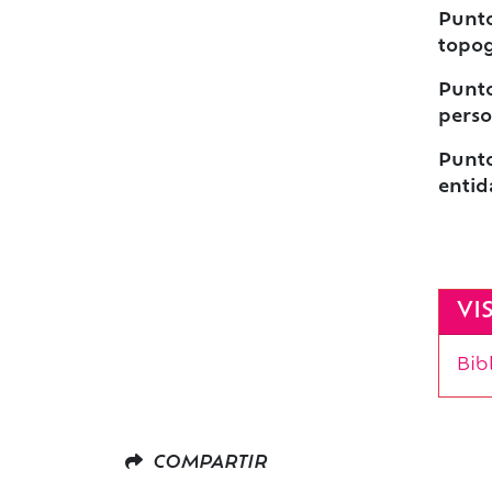
Punto
topog
Punto
perso
Punto
entid
VI
Bib
COMPARTIR