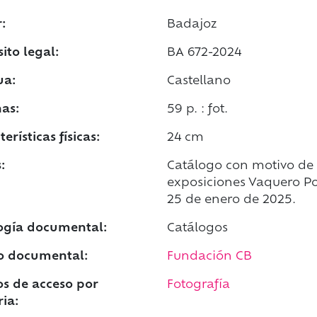
:
Badajoz
ito legal:
BA 672-2024
ua:
Castellano
as:
59 p. : fot.
erísticas físicas:
24 cm
:
Catálogo con motivo de 
exposiciones Vaquero Po
25 de enero de 2025.
ogía documental:
Catálogos
o documental:
Fundación CB
s de acceso por
Fotografía
ia: