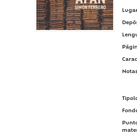
Lugar
Depós
Leng
Págin
Caract
Notas
Tipol
Fond
Punto
mater