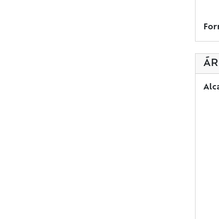
For
ÁR
Alc