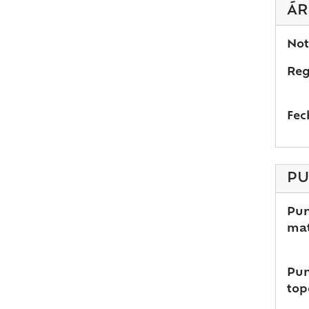
ÁR
Not
Reg
Fec
PU
Pun
mat
Pun
top