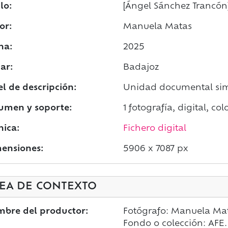
lo:
[Ángel Sánchez Trancón
or:
Manuela Matas
ha:
2025
ar:
Badajoz
el de descripción:
Unidad documental si
umen y soporte:
1 fotografía, digital, col
nica:
Fichero digital
ensiones:
5906 x 7087 px
EA DE CONTEXTO
bre del productor:
Fotógrafo: Manuela Mat
Fondo o colección: AFE.