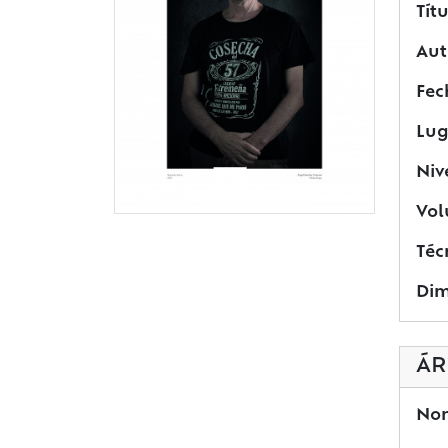
Títu
Aut
Fec
Lug
Niv
Vol
Téc
Dim
ÁR
Nom