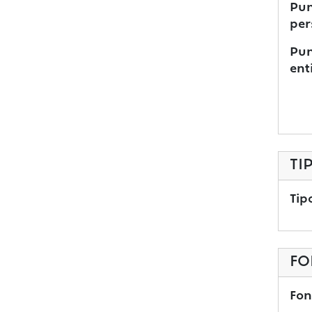
Pun
per
Pun
ent
TI
Tip
FO
Fon