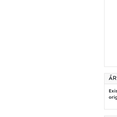
ÁR
Exi
ori