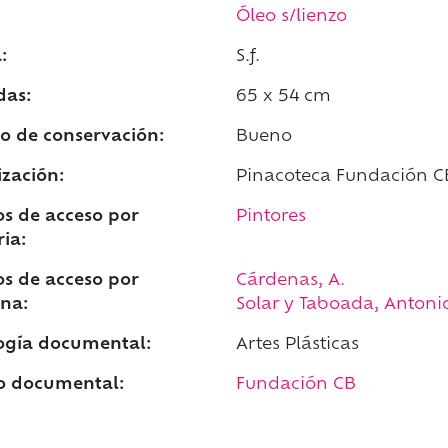
Óleo s/lienzo
:
S.f.
das:
65 x 54 cm
o de conservación:
Bueno
ización:
Pinacoteca Fundación C
s de acceso por
Pintores
ia:
s de acceso por
Cárdenas, A.
na:
Solar y Taboada, Antonio
ogía documental:
Artes Plásticas
o documental:
Fundación CB