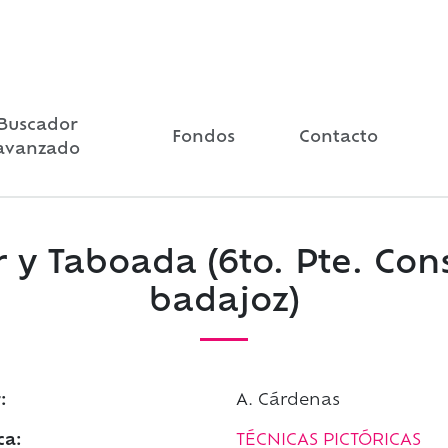
Buscador
Fondos
Contacto
avanzado
r y Taboada (6to. Pte. Co
badajoz)
:
A. Cárdenas
ca:
TÉCNICAS PICTÓRICAS