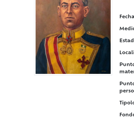
Fecha
Medi
Estad
Local
Punto
mater
Punto
perso
Tipol
Fond