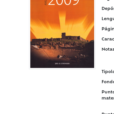
Depós
Leng
Págin
Caract
Notas
Tipol
Fond
Punto
mater