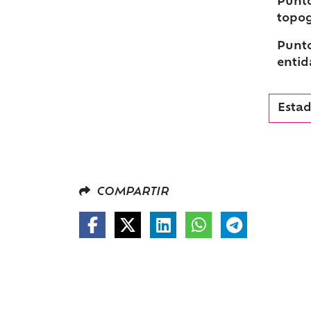
Punto
topog
Punto
entid
Estad
COMPARTIR