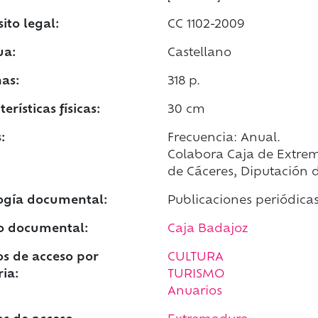
ito legal:
CC 1102-2009
ua:
Castellano
as:
318 p.
erísticas físicas:
30 cm
:
Frecuencia: Anual.
Colabora Caja de Extrem
de Cáceres, Diputación 
ogía documental:
Publicaciones periódica
o documental:
Caja Badajoz
s de acceso por
CULTURA
ia:
TURISMO
Anuarios