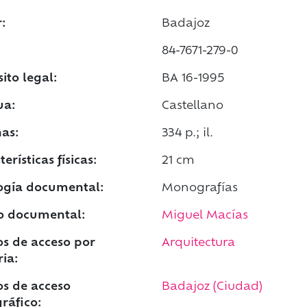
:
Badajoz
84-7671-279-0
ito legal:
BA 16-1995
ua:
Castellano
as:
334 p.; il.
erísticas físicas:
21 cm
ogía documental:
Monografías
o documental:
Miguel Macías
s de acceso por
Arquitectura
ia:
s de acceso
Badajoz (Ciudad)
ráfico: