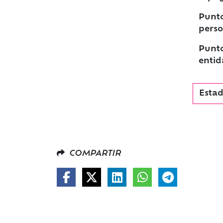
Punto
perso
Punto
entid
Estad
COMPARTIR