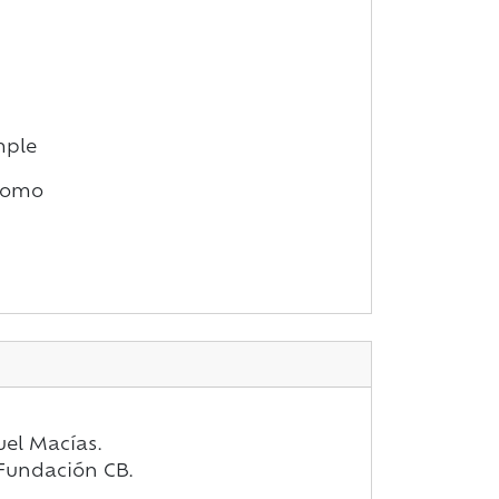
mple
cromo
uel Macías.
: Fundación CB.