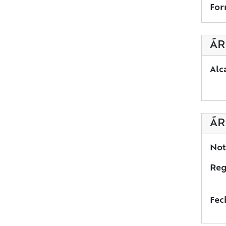
For
ÁR
Alc
ÁR
Not
Reg
Fec