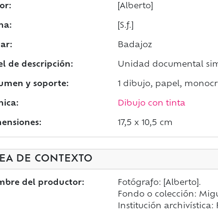
or:
[Alberto]
ha:
[S.f.]
ar:
Badajoz
el de descripción:
Unidad documental si
umen y soporte:
1 dibujo, papel, mono
nica:
Dibujo con tinta
ensiones:
17,5 x 10,5 cm
EA DE CONTEXTO
bre del productor:
Fotógrafo: [Alberto].
Fondo o colección: Mig
Institución archivística