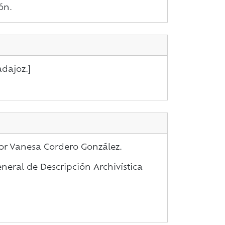
ón.
adajoz.]
por Vanesa Cordero González.
eral de Descripción Archivística