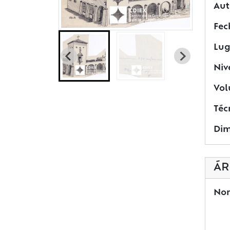
Aut
Fec
Lug
Niv
Vol
Téc
Dim
ÁR
Nom