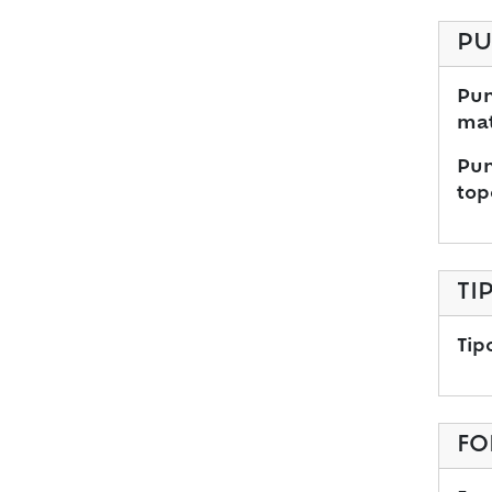
PU
Pun
mat
Pun
top
TI
Tip
FO