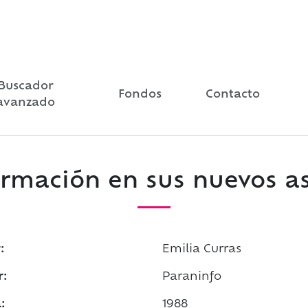
Buscador
Fondos
Contacto
avanzado
ormación en sus nuevos a
:
Emilia Curras
r:
Paraninfo
:
1988