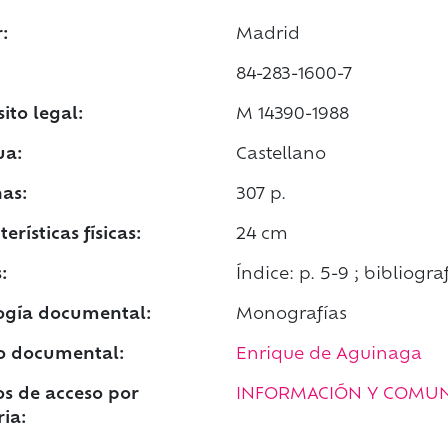
:
Madrid
84-283-1600-7
ito legal:
M 14390-1988
ua:
Castellano
as:
307 p.
erísticas físicas:
24 cm
:
Índice: p. 5-9 ; bibliogra
ogía documental:
Monografías
o documental:
Enrique de Aguinaga
s de acceso por
INFORMACIÓN Y COMUN
ia: