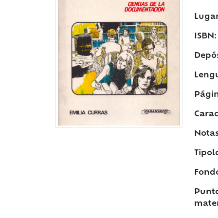
Lugar
ISBN:
Depós
Leng
Págin
Caract
Notas
Tipol
Fond
Punto
mater