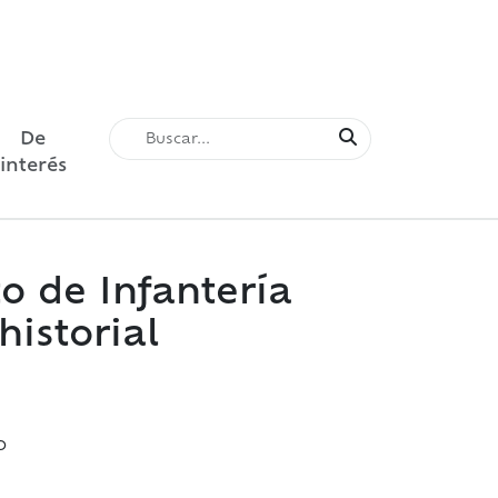
De
interés
o de Infantería
historial
o