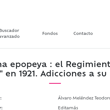
Buscador
Fondos
Contacto
avanzado
 epopeya : el Regimient
a" en 1921. Adicciones a su 
:
Álvaro Meléndez Teodor
r:
Editamás