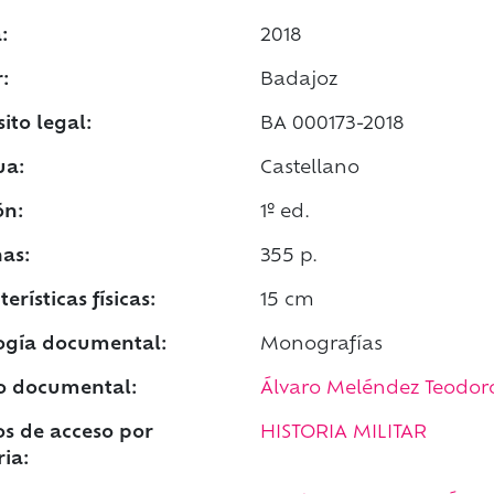
:
2018
:
Badajoz
ito legal:
BA 000173-2018
ua:
Castellano
ón:
1º ed.
as:
355 p.
erísticas físicas:
15 cm
ogía documental:
Monografías
o documental:
Álvaro Meléndez Teodor
s de acceso por
HISTORIA MILITAR
ia: