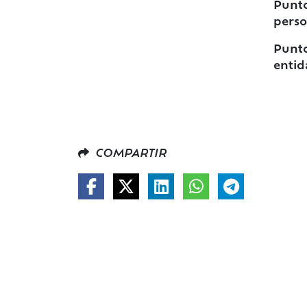
Punto
perso
Punto
entid
COMPARTIR