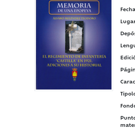
Fecha
Lugar
Depós
Leng
Edici
Págin
Caract
Tipol
Fond
Punto
mater