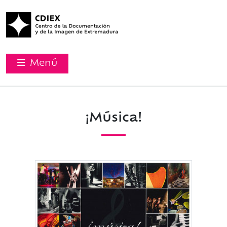
Menú
¡Música!