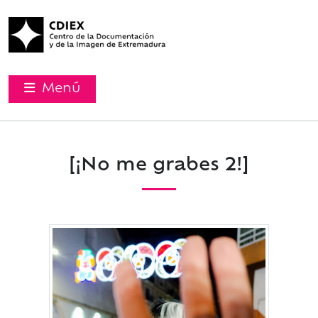
Menú
[¡No me grabes 2!]