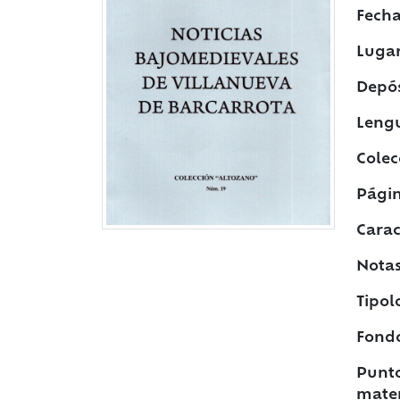
Fecha
Lugar
Depós
Leng
Colec
Págin
Caract
Notas
Tipol
Fond
Punto
mater