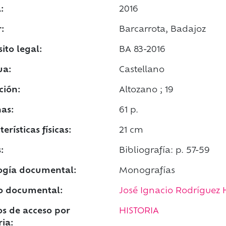
:
2016
:
Barcarrota, Badajoz
ito legal:
BA 83-2016
ua:
Castellano
ción:
Altozano ; 19
as:
61 p.
erísticas físicas:
21 cm
:
Bibliografía: p. 57-59
ogía documental:
Monografías
o documental:
José Ignacio Rodríguez 
s de acceso por
HISTORIA
ia: