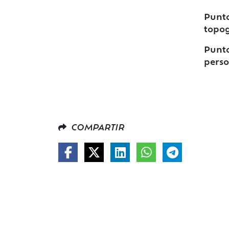
Punto
topog
Punto
perso
COMPARTIR