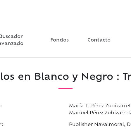
Buscador
Fondos
Contacto
avanzado
os en Blanco y Negro : Tr
:
María T. Pérez Zubizarr
Manuel Pérez Zubizarre
r:
Publisher Navalmoral, Di