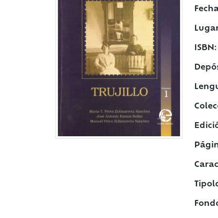
Fecha
Lugar
ISBN:
Depós
Leng
Colec
Edici
Págin
Caract
Tipol
Fond