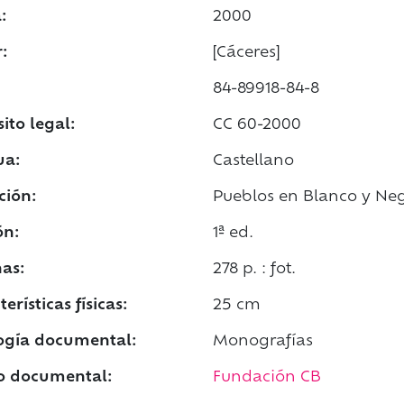
:
2000
:
[Cáceres]
84-89918-84-8
ito legal:
CC 60-2000
ua:
Castellano
ción:
Pueblos en Blanco y Negr
ón:
1ª ed.
as:
278 p. : fot.
erísticas físicas:
25 cm
ogía documental:
Monografías
o documental:
Fundación CB