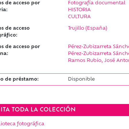
s de acceso por
Fotografía documental
ia:
HISTORIA
CULTURA
s de acceso
Trujillo (España)
ráfico:
s de acceso por
Pérez-Zubizarreta Sánche
na:
Pérez-Zubizarreta Sánch
Ramos Rubio, José Anton
o de préstamo:
Disponible
SITA TODA LA COLECCIÓN
lioteca fotográfica