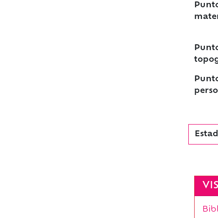
Punto
mater
Punto
topog
Punto
perso
Estad
VI
Bib