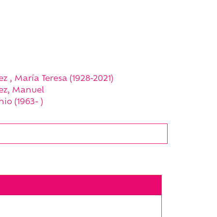
z , María Teresa (1928-2021)
ez, Manuel
io (1963- )