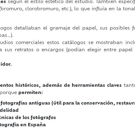
nes
según el estilo estético del estudio. También especi
 (bromuro, clorobromuro, etc.), lo que influía en la to
gos detallaban el gramaje del papel, sus posibles for
bas…).
dios comerciales estos catálogos se mostraban inclu
sus retratos o encargos (podían elegir entre papel 
uidor.
entos históricos, además de herramientas claves
tant
, porque
permiten:
 fotografías antiguas (útil para la conservación, restau
idelidad
cnicas de los fotógrafos
otografía en España