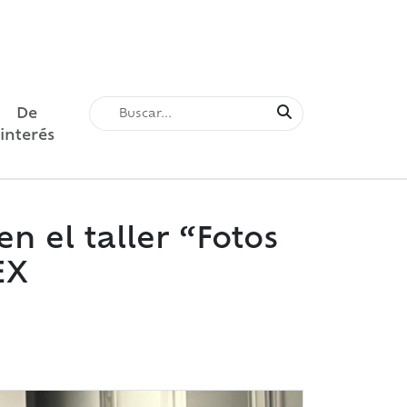
De
interés
n el taller “Fotos
EX