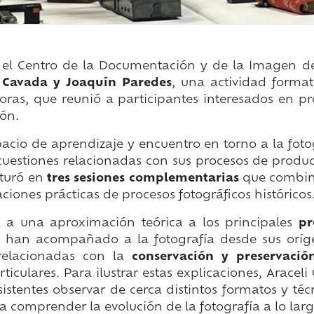
 el Centro de la Documentación y de la Imagen de
i Cavada y Joaquín Paredes
, una actividad format
horas, que reunió a participantes interesados en pr
ión.
acio de aprendizaje y encuentro en torno a la fot
uestiones relacionadas con sus procesos de produc
cturó en
tres sesiones complementarias
que combina
iones prácticas de procesos fotográficos históricos
 a una aproximación teórica a los principales
pr
ue han acompañado a la fotografía desde sus oríg
relacionadas con la
conservación y preservació
iculares. Para ilustrar estas explicaciones, Aracel
istentes observar de cerca distintos formatos y técn
a comprender la evolución de la fotografía a lo lar