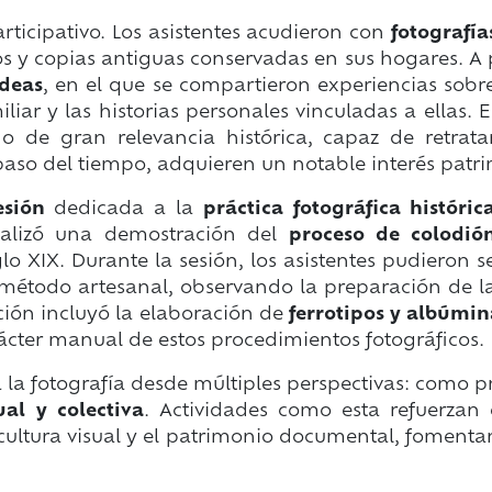
rticipativo. Los asistentes acudieron con
fotografía
tos y copias antiguas conservadas en sus hogares. A 
ideas
, en el que se compartieron experiencias sobre
iar y las historias personales vinculadas a ellas. 
 de gran relevancia histórica, capaz de retratar 
 paso del tiempo, adquieren un notable interés patr
sesión
dedicada a la
práctica fotográfica históric
ealizó una demostración del
proceso de colodi
iglo XIX. Durante la sesión, los asistentes pudieron
étodo artesanal, observando la preparación de la
ción incluyó la elaboración de
ferrotipos y albúmin
rácter manual de estos procedimientos fotográficos.
 la fotografía desde múltiples perspectivas: como p
al y colectiva
. Actividades como esta refuerzan
cultura visual y el patrimonio documental, fomentand