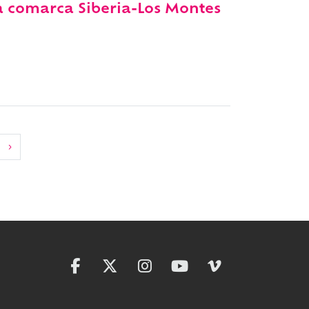
 la comarca Siberia-Los Montes
›