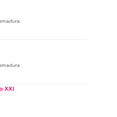
remadura
remadura
lo XXI