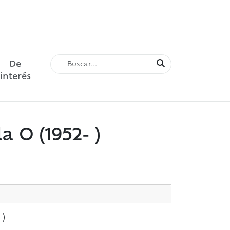
De
interés
a O (1952- )
 )