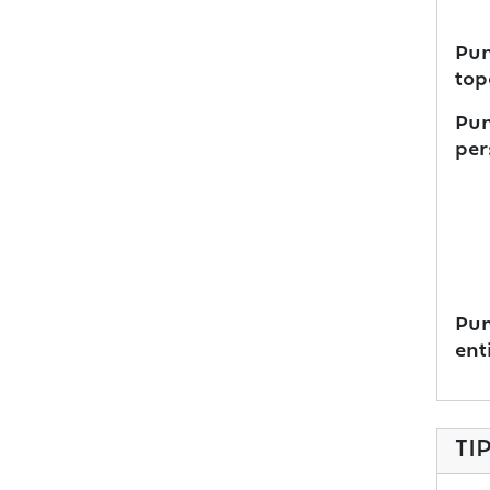
Pun
top
Pun
per
Pun
ent
TI