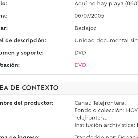
lo:
Aquí no hay playa (06/
ha:
06/07/2005
ar:
Badajoz
el de descripción:
Unidad documental sim
umen y soporte:
DVD
bación:
DVD
EA DE CONTEXTO
bre del productor:
Canal: Telefrontera.
Fondo o colección: HOY;
Telefrontera.
Institución archivística