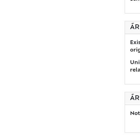
ÁR
Exi
ori
Uni
rel
ÁR
Not