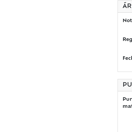
ÁR
Not
Reg
Fec
PU
Pun
mat