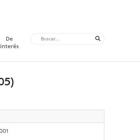
De
interés
05)
001