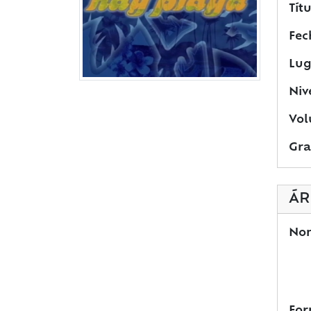
Títu
Fec
Lug
Niv
Vol
Gra
ÁR
Nom