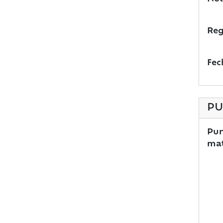
Reg
Fec
PU
Pun
mat