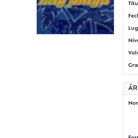
Títu
Fec
Lug
Niv
Vol
Gra
ÁR
Nom