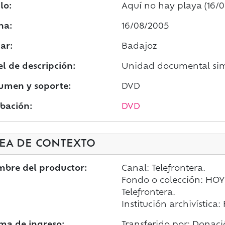
lo:
Aquí no hay playa (16/
ha:
16/08/2005
ar:
Badajoz
el de descripción:
Unidad documental sim
umen y soporte:
DVD
bación:
DVD
EA DE CONTEXTO
bre del productor:
Canal: Telefrontera.
Fondo o colección: HOY;
Telefrontera.
Institución archivística