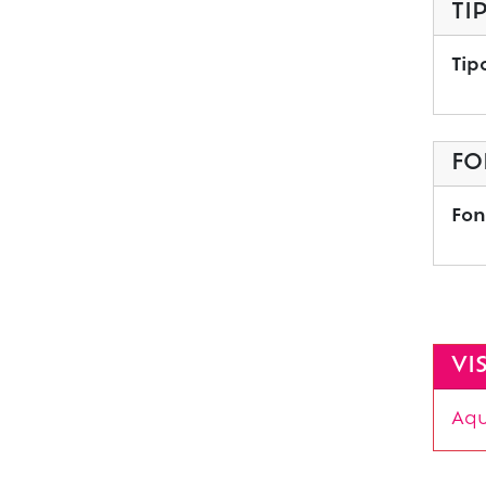
TI
Tip
FO
Fon
VI
Aqu