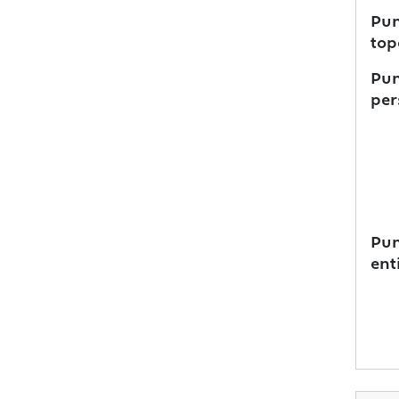
Pun
top
Pun
per
Pun
ent