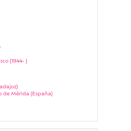
a
)
co (1944- )
adajoz)
co de Mérida (España)