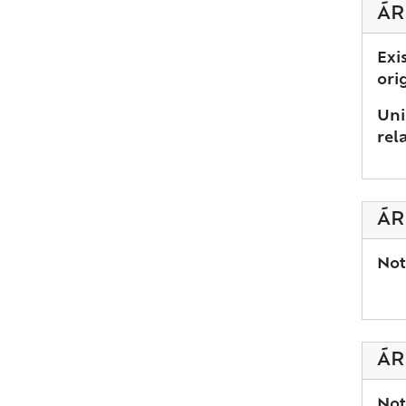
ÁR
Exi
ori
Uni
rel
ÁR
Not
ÁR
Not