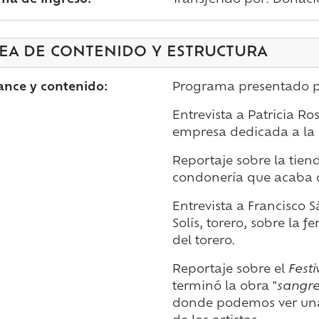
ma de ingreso:
Transferido por: Donaci
EA DE CONTENIDO Y ESTRUCTURA
ance y contenido:
Programa presentado po
Entrevista a Patricia R
empresa dedicada a la 
Reportaje sobre la tie
condonería que acaba d
Entrevista a Francisco S
Solís, torero, sobre la 
del torero.
Reportaje sobre el
Festi
terminó la obra "
sangre
donde podemos ver unas