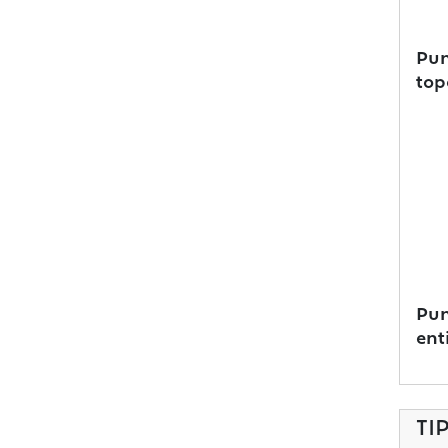
Pun
top
Pun
ent
TI