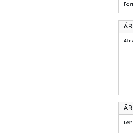
For
ÁR
Alc
ÁR
Len