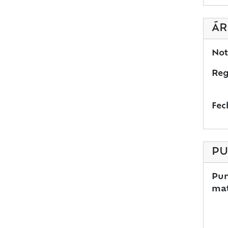
ÁR
Not
Reg
Fec
PU
Pun
mat