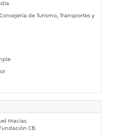
udía
onsejería de Turismo, Transportes y
mple
lor
uel Macías.
: Fundación CB.