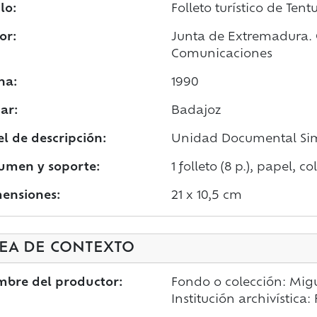
lo:
Folleto turístico de Tent
or:
Junta de Extremadura. C
Comunicaciones
ha:
1990
ar:
Badajoz
el de descripción:
Unidad Documental Si
umen y soporte:
1 folleto (8 p.), papel, co
ensiones:
21 x 10,5 cm
EA DE CONTEXTO
bre del productor:
Fondo o colección: Mig
Institución archivística