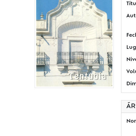
Títu
Aut
Fec
Lug
Niv
Vol
Dim
ÁR
Nom