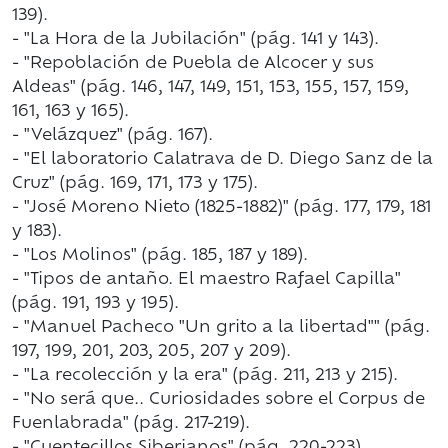
139).
- "La Hora de la Jubilación" (pág. 141 y 143).
- "Repoblación de Puebla de Alcocer y sus
Aldeas" (pág. 146, 147, 149, 151, 153, 155, 157, 159,
161, 163 y 165).
- "Velázquez" (pág. 167).
- "El laboratorio Calatrava de D. Diego Sanz de la
Cruz" (pág. 169, 171, 173 y 175).
- "José Moreno Nieto (1825-1882)" (pág. 177, 179, 181
y 183).
- "Los Molinos" (pág. 185, 187 y 189).
- "Tipos de antaño. El maestro Rafael Capilla"
(pág. 191, 193 y 195).
- "Manuel Pacheco "Un grito a la libertad"" (pág.
197, 199, 201, 203, 205, 207 y 209).
- "La recolección y la era" (pág. 211, 213 y 215).
- "No será que.. Curiosidades sobre el Corpus de
Fuenlabrada" (pág. 217-219).