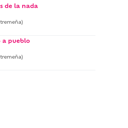
s de la nada
xtremeña)
o a pueblo
xtremeña)