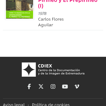
Pirineo y El Prepirineo
(I)
1978
Carlos Flores
Aguilar
Aviso legal
•
Política de cookies