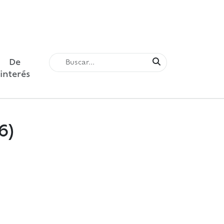
De
interés
6)