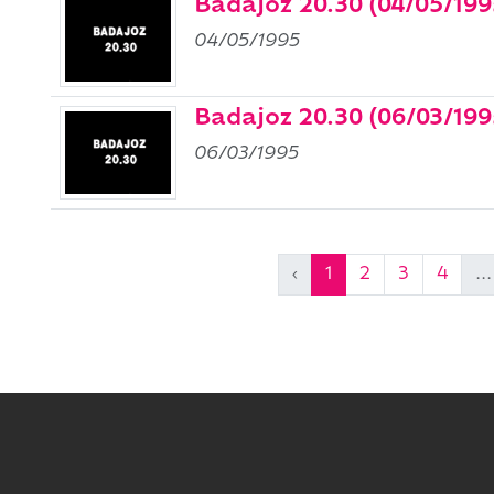
Badajoz 20.30 (04/05/199
04/05/1995
Badajoz 20.30 (06/03/199
06/03/1995
‹
1
2
3
4
...