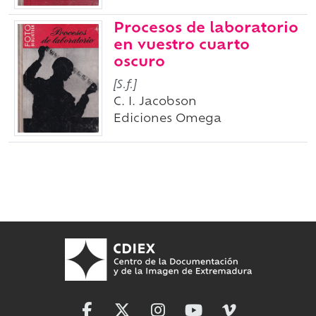
Procesos de laboratorio
en vuestro cuarto
oscuro
[S.f.]
C. I. Jacobson
Ediciones Omega