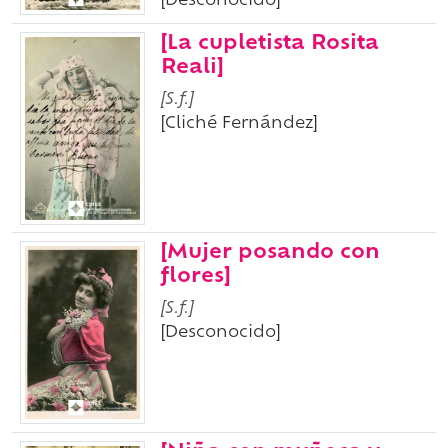
[Desconocido]
[La cupletista Rosita
Reali]
[S.f.]
[Cliché Fernández]
[Mujer posando con
flores]
[S.f.]
[Desconocido]