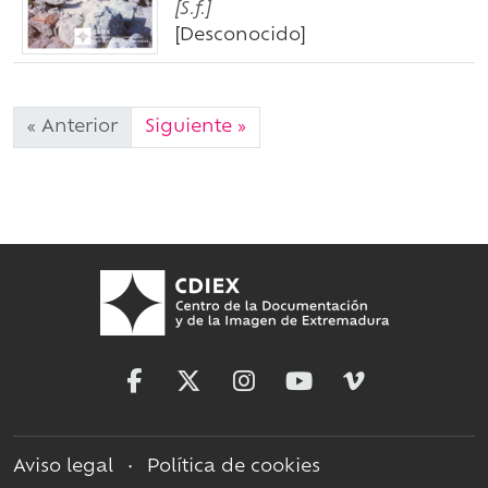
[S.f.]
[Desconocido]
« Anterior
Siguiente »
Aviso legal
•
Política de cookies